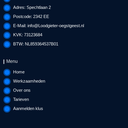
Adres: Spechtlaan 2
Postcode: 2342 EE
E-Mail:
info@Loodgieter-oegstgeest.nl
KVK: 73123684
BTW: NL859364537B01
Menu
Home
Werkzaamheden
Over ons
Tarieven
Aanmelden klus