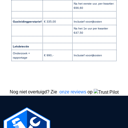
Na het eerste uur, per kwartier:
€66,60
Gasleidingperstarief
€ 335,00
Inclusief voorrijkosten
Na het 1e uur per kwartier
€47,50
Lekdetectie
Onderzoek +
€ 990,-
Inclusief voorrijkosten
rapportage
Nog niet overtuigd? Zie
onze reviews
op