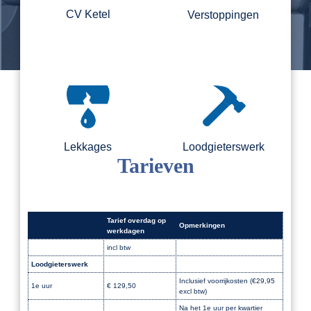
CV Ketel
Verstoppingen
Lekkages
Loodgieterswerk
Tarieven
Tarief overdag op
Opmerkingen
werkdagen
incl btw
Loodgieterswerk
Dak
Inclusief voorrijkosten (€29,95
1e uur
€ 129,50
excl btw)
Na het 1e uur per kwartier