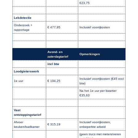
€23,75
Lekdetectie
Onderzoek +
€ 477,95
Inclusief voorrijkosten
rapportage
Avond- en
Opmerkingen
zaterdagtarief
incl btw
Loodgieterswerk
Inclusief voorrijkosten (€45 excl
1e uur
€ 194,25
btw)
Na het 1e uur per kwartier
€35,63
Vast
ontstoppingstarief
Afvoer
Inclusief voorrijkosten,
€ 315,19
keuken/badkamer
onbeperkte arbeid
(geen trucs met meters/veren