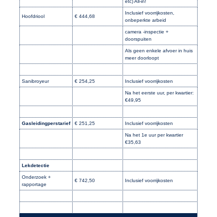
etc) All-in!
Inclusief voorrijkosten,
Hoofdriool
€ 444,68
onbeperkte arbeid
camera -inspectie +
doorspuiten
Als geen enkele afvoer in huis
meer doorloopt
Sanibroyeur
€ 254,25
Inclusief voorrijkosten
Na het eerste uur, per kwartier:
€49,95
Gasleidingperstarief
€ 251,25
Inclusief voorrijkosten
Na het 1e uur per kwartier
€35,63
Lekdetectie
Onderzoek +
€ 742,50
Inclusief voorrijkosten
rapportage