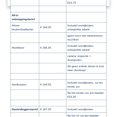
€23,75
All-in
ontstoppingstarief
Afvoer
Inclusief voorrijkosten,
€ 169,50
keuken/badkamer
onbeperkte arbeid
(geen trucs met meters/veren
etc) All-in!
Inclusief voorrijkosten,
Hoofdriool
€ 296,45
onbeperkte arbeid
camera -inspectie +
doorspuiten
Als geen enkele afvoer in huis
meer doorloopt
Inclusief voorrijkosten, na het
Sanibroyeur
€ 169,50
eerste uur
Na het eerste uur, per kwartier:
€33,30
Gasleidingperstarief
€ 167,50
Inclusief voorrijkosten
Na het 1e uur per kwartier