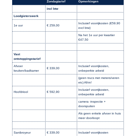
Zondagtarief
Opmerkingen
incl btw
Loodgieterswerk
Inclusief voorrijkosten (€59,90
1e uur
€ 259,00
excl btw)
Na het 1e uur per kwartier
€47,50
Vast
ontstoppingstarief
Afvoer
Inclusief voorrijkosten,
€ 339,00
keuken/badkamer
onbeperkte arbeid
(geen trucs met meters/veren
etc) All-in!
Inclusief voorrijkosten,
Hoofdriool
€ 592,90
onbeperkte arbeid
camera -inspectie +
doorspuiten
Als geen enkele afvoer in huis
meer doorloopt
Sanibroyeur
€ 339,00
Inclusief voorrijkosten