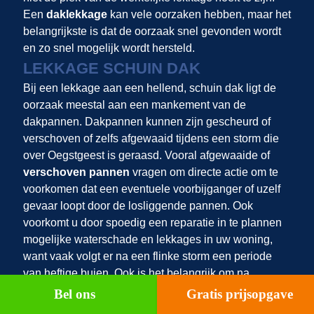
Een
daklekkage
kan vele oorzaken hebben, maar het
belangrijkste is dat de oorzaak snel gevonden wordt
en zo snel mogelijk wordt hersteld.
LEKKAGE SCHUIN DAK
Bij een lekkage aan een hellend, schuin dak ligt de
oorzaak meestal aan een mankement van de
dakpannen. Dakpannen kunnen zijn gescheurd of
verschoven of zelfs afgewaaid tijdens een storm die
over Oegstgeest is geraasd. Vooral afgewaaide of
verschoven pannen
vragen om directe actie om te
voorkomen dat een eventuele voorbijganger of uzelf
gevaar loopt door de losliggende pannen. Ook
voorkomt u door spoedig een reparatie in te plannen
mogelijke waterschade en lekkages in uw woning,
want vaak volgt er na een flinke storm een periode
van heftige buien. Ook is het belangrijk om na
stormschade aan de dakpannen de rest van het dak
Bel ons
Gratis prijsopgave
ook te laten inspecteren door een dakspecialist. Het is